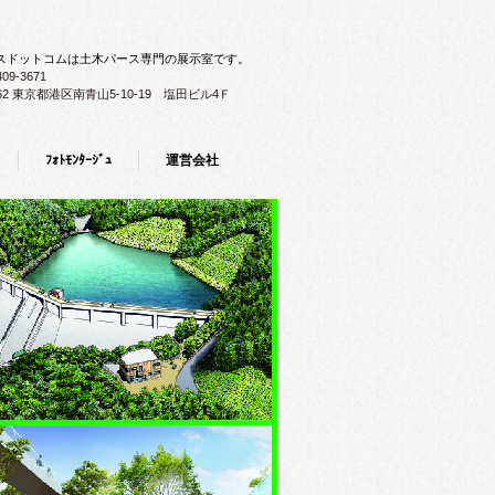
スドットコムは土木パース専門の展示室です。
409-3671
062 東京都港区南青山5-10-19 塩田ビル4Ｆ
ﾌｫﾄﾓﾝﾀｰｼﾞｭ
運営会社